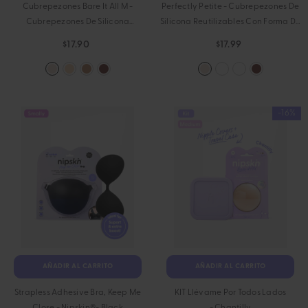
Cubrepezones Bare It All M -
Perfectly Petite - Cubrepezones De
Cubrepezones De Silicona
Silicona Reutilizables Con Forma De
Reutilizables Redondos Medianos
Luna
- Chantilly
$17.90
$17.99
- Chantilly
-16%
AÑADIR AL CARRITO
AÑADIR AL CARRITO
Strapless Adhesive Bra, Keep Me
KIT Llévame Por Todos Lados