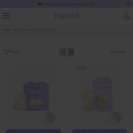
🚚 Free shipping on orders over $50
SALTAR AL CONTENIDO
Hogar
Reemplazo De Almohadillas
Clasificar
Filtrar
-13%