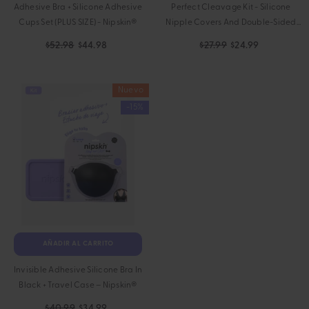
Adhesive Bra + Silicone Adhesive
Perfect Cleavage Kit - Silicone
Cups Set (PLUS SIZE) - Nipskin®
Nipple Covers And Double-Sided
Tape Nipskin®
$52.98
$44.98
$27.99
$24.99
Nuevo
-15%
AÑADIR AL CARRITO
Invisible Adhesive Silicone Bra In
Black + Travel Case – Nipskin®
$40.99
$34.99