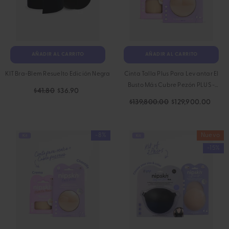
AÑADIR AL CARRITO
AÑADIR AL CARRITO
KIT Bra-Blem Resuelto Edición Negra
Cinta Talla Plus Para Levantar El
Busto Más Cubre Pezón PLUS -
$41.80
$36.90
Nipskin®
$139,800.00
$129,900.00
-8%
Nuevo
-15%