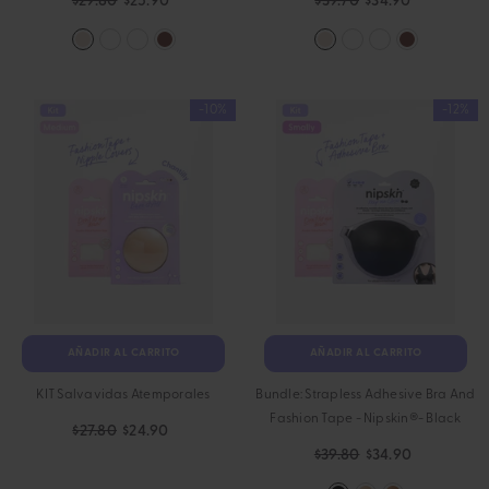
-10%
-12%
AÑADIR AL CARRITO
AÑADIR AL CARRITO
KIT Salvavidas Atemporales
Bundle: Strapless Adhesive Bra And
Fashion Tape - Nipskin®
- Black
$27.80
$24.90
$39.80
$34.90