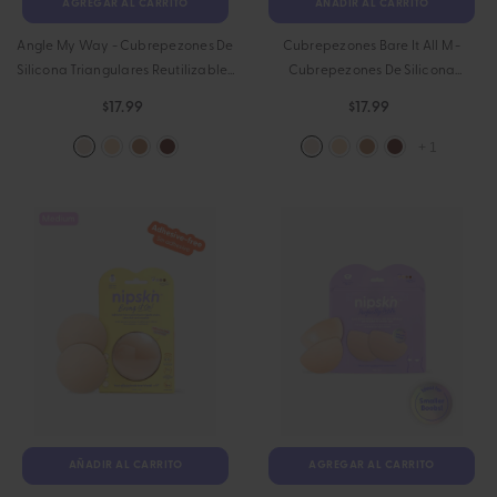
AGREGAR AL CARRITO
AÑADIR AL CARRITO
Angle My Way - Cubrepezones De
Cubrepezones Bare It All M -
Silicona Triangulares Reutilizables
Cubrepezones De Silicona
- Chantilly
Reutilizables Redondos Medianos
$17.99
$17.99
- Chantilly
+
1
AGREGAR AL CARRITO
KIT Triángulos No Me Pierdas
- Chantilly
$29.80
$25.90
AÑADIR AL CARRITO
AGREGAR AL CARRITO