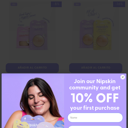
-8%
-16%
AÑADIR AL CARRITO
AÑADIR AL CARRITO
KIT Bra-Blem Resuelto
Cubrepezones Bare It All M -
Join our Nipskin
Cubrepezones De Silicona
community and get
$37.80
$34.90
De
10% OFF
Reutilizables Redondos Medianos
$35.80
$29.90
your first purchase
-13%
-16%
Name
Email