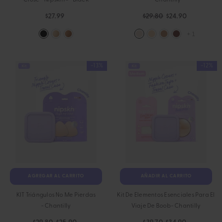
Close - Nipskin®
- Black
- Chantilly
$27.99
$29.80
$24.90
+
1
-13%
-12%
AGREGAR AL CARRITO
AÑADIR AL CARRITO
KIT Triángulos No Me Pierdas
Kit De Elementos Esenciales Para El
- Chantilly
Viaje De Boob
- Chantilly
$29.80
$25.90
$39.70
$34.90