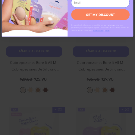
GET MY DISCOUNT
By submitting this form, you consent to receive marketing emails (e.g.,
promotions, new arrivals) from Nipskin. Unsubscribe at any time by clicking the
.
unsubscribe link in any email
Privacy Policy
&
Terms
AÑADIR AL CARRITO
AÑADIR AL CARRITO
Cubrepezones Bare It All M -
Cubrepezones Bare It All M -
Cubrepezones De Silicona
Cubrepezones De Silicona
Reutilizables Redondos Medianos
Reutilizables Redondos Medianos
$29.80
$25.90
$35.80
$29.90
- Chantilly
- Chantilly
-10%
-16%