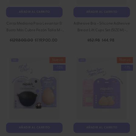
AÑADIR AL CARRITO
AÑADIR AL CARRITO
Cinta Mediana Para Levantar El
Adhesive Bra + Silicone Adhesive
Busto Más Cubre Pezón Talla M -
Breast Lift Cups Set (SIZE M) -
Nipskin®
Nipskin®
$129,800.00
$119,900.00
$52.98
$44.98
Nuevo
Nuevo
-15%
-11%
AÑADIR AL CARRITO
AÑADIR AL CARRITO