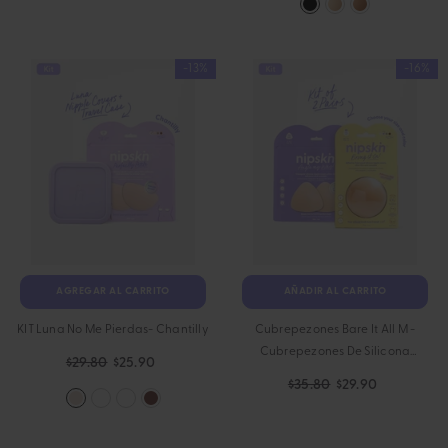
-13%
-16%
AGREGAR AL CARRITO
AÑADIR AL CARRITO
KIT Luna No Me Pierdas
- Chantilly
Cubrepezones Bare It All M -
Cubrepezones De Silicona
$29.80
$25.90
Reutilizables Redondos Medianos
$35.80
$29.90